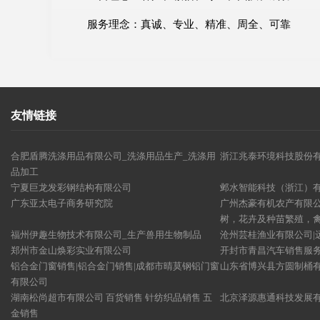
服务理念：真诚、专业、精准、周全、可靠
友情链接
合肥盾腾洗涤用品有限公司_洗涤用品生产_洗涤用
浙江兆泰环境科技股份
品加工
宁夏巨龙发彩钢结构有限公司
邺水智能科技（浙江）
广东亚太电子商务研究院
广州杰豪有机农产有限
树，花卉及种苗繁殖，
福州伊趣生物技术有限公司_生产兽用生物制品
沧州芸桂渔业有限公司|
郑州市金山焕彩实业有限公司
开封市青昌汽车销售服
铝合金门窗销售|铝合金门销售|成都市晴莫钢铝门窗
山东省博兴县方圆制桶
有限公司
湖南松尚超市有限公司 百货销售 针纺织品销售 五
北京泽源惠通科技发展
金销售