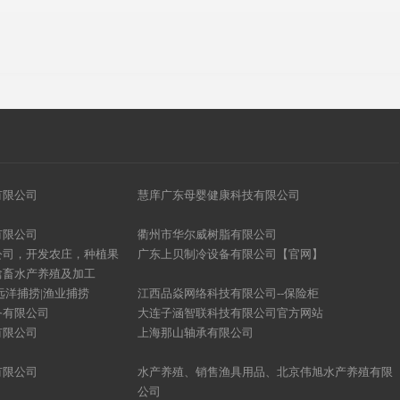
有限公司
慧庠广东母婴健康科技有限公司
有限公司
衢州市华尔威树脂有限公司
公司，开发农庄，种植果
广东上贝制冷设备有限公司【官网】
禽畜水产养殖及加工
远洋捕捞|渔业捕捞
江西品焱网络科技有限公司--保险柜
务有限公司
大连子涵智联科技有限公司官方网站
有限公司
上海那山轴承有限公司
有限公司
水产养殖、销售渔具用品、北京伟旭水产养殖有限
公司